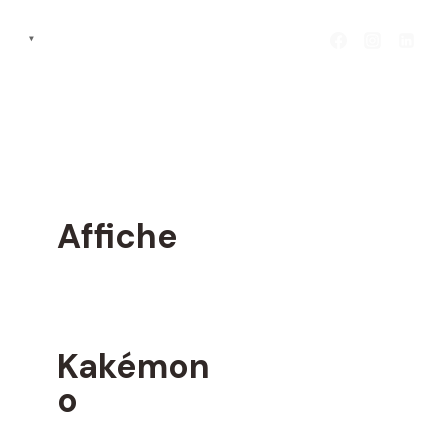
AIS
▼
Affiche
Kakémon
o