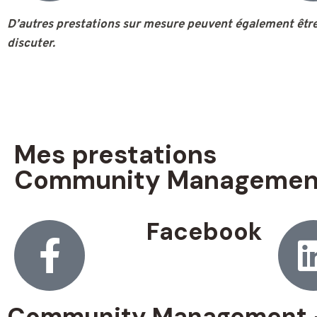
site
D’autres prestations sur mesure peuvent également être 
Web
discuter.
aux
malvoyants
qui
utilisent
un
Mes prestations
lecteur
d'écran ;
Community Managemen
Appuyez
sur
Facebook
Ctrl-
F10
pour
ouvrir
un
Community Management – 